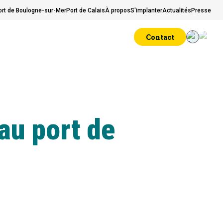
ort de Boulogne-sur-Mer
Port de Calais
À propos
S'implanter
Actualités
Presse
Contact
au port de