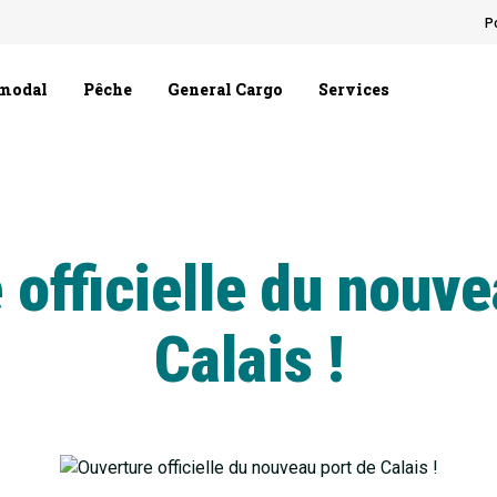
P
rmodal
Pêche
General Cargo
Services
 officielle du nouve
Calais !