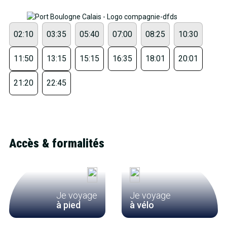
02:10
03:35
05:40
07:00
08:25
10:30
11:50
13:15
15:15
16:35
18:01
20:01
21:20
22:45
Accès & formalités
Je voyage
Je voyage
à pied
à vélo