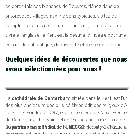
célèbres falaises blanches de Douvres, flânez dans de
pittoresques villages aux maisons typiques, visitez de
somptueux châteaux… Entre patrimoine, nature et art de
vivre à l’anglaise, le Kent est la destination idéale pour une
escapade authentique, dépaysante et pleine de charme.
Quelques idées de découvertes que nous
avons sélectionnées pour vous !
Cathédrale de Canterbury
La
cathédrale de Canterbury
, située dans le Kent, est l’un
Le
des plus anciens et des plus célèbres édifices religieux d’A
om
ngleterre. Fondée en 597, elle est le siège de l’archevêque
nt
de Canterbury, chef spirituel de l’Église anglicane. Classée
s 
au
Cathedral House, 11 The Precincts, Canterbury CT1 2EH, R
patrimoine mondial de l’UNESCO
, elle attire chaque a
uv
Al