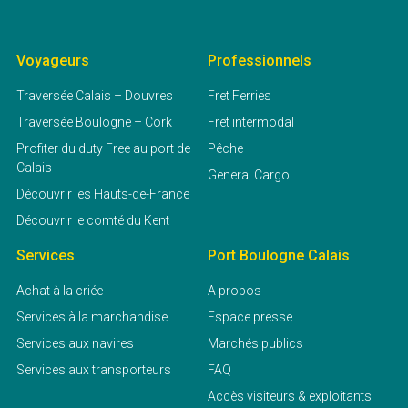
Voyageurs
Professionnels
Traversée Calais – Douvres
Fret Ferries
Traversée Boulogne – Cork
Fret intermodal
Profiter du duty Free au port de
Pêche
Calais
General Cargo
Découvrir les Hauts-de-France
Découvrir le comté du Kent
Services
Port Boulogne Calais
Achat à la criée
A propos
Services à la marchandise
Espace presse
Services aux navires
Marchés publics
Services aux transporteurs
FAQ
Accès visiteurs & exploitants