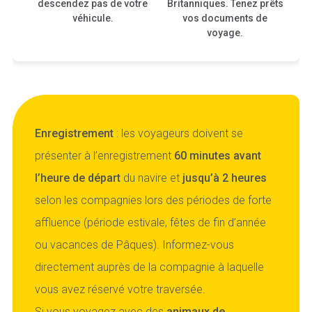
descendez pas de votre
Britanniques. Tenez prêts
a
véhicule.
vos documents de
voyage.
Enregistrement
: les voyageurs doivent se
présenter à l’enregistrement
60 minutes avant
l’heure de départ
du navire et
jusqu’à 2 heures
selon les compagnies lors des périodes de forte
affluence (période estivale, fêtes de fin d’année
ou vacances de Pâques). Informez-vous
directement auprès de la compagnie à laquelle
vous avez réservé votre traversée.
Si vous voyagez avec des
animaux de