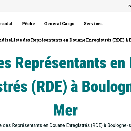
P
rmodal
Pêche
General Cargo
Services
ndise
Liste des Représentants en Douane Enregistrés (RDE) à
des Représentants en
strés (RDE) à Boulog
Mer