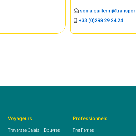
sonia.guillerm@transpor
+33 (0)298 29 24 24
Voyageurs
Professionnels
Traversée Calais – Douvres
Fret Ferries