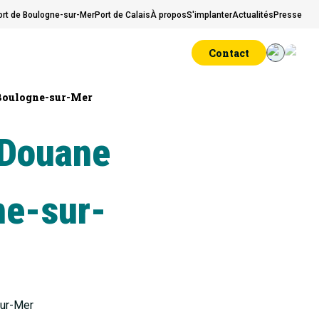
ort de Boulogne-sur-Mer
Port de Calais
À propos
S'implanter
Actualités
Presse
Contact
 Boulogne-sur-Mer
 Douane
ne-sur-