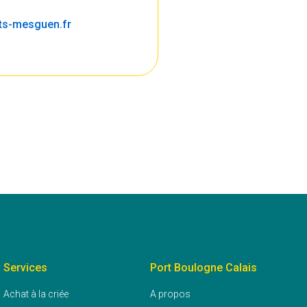
ts-mesguen.fr
Services
Port Boulogne Calais
Achat à la criée
A propos