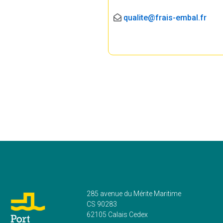
qualite@frais-embal.fr
285 avenue du Mérite Maritime
CS 90283
62105 Calais Cedex