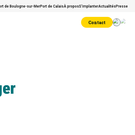
ort de Boulogne-sur-Mer
Port de Calais
À propos
S'implanter
Actualités
Presse
Contact
ger