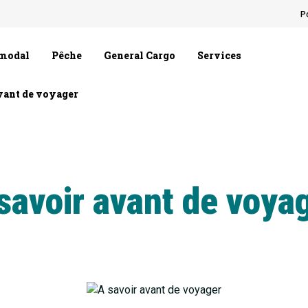
P
rmodal
Pêche
General Cargo
Services
vant de voyager
savoir avant de voya