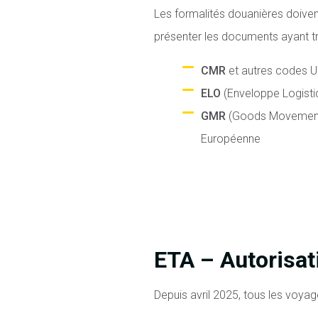
Les formalités douanières doiven
présenter les documents ayant tr
CMR
et autres codes U
ELO
(Enveloppe Logistiq
GMR
(Goods Movement Re
Européenne
ETA – Autorisat
Depuis avril 2025, tous les voya